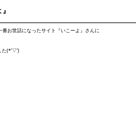
よ』
一番お世話になったサイト『いこーよ』さんに
*’▽’)