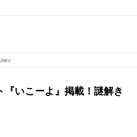
！謎解き
ト『いこーよ』掲載！謎解き