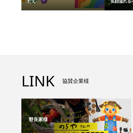
たえ
笑顔溢れる
LINK
協賛企業様
野良家様