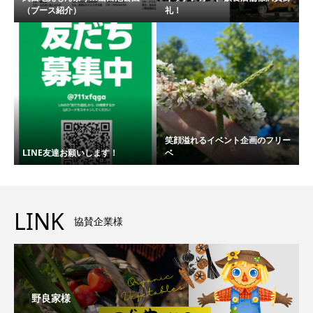
（ブース紹介）
礼！
笑顔溢れるイベント企画のフリー
LINE友達お願いします！
ベ
LINK
協賛企業様
野良家様