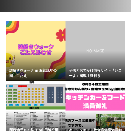
謎解きウォーク in 服部緑地公
子供とおでかけ情報サイト『いこ
園 こたえ
ーよ』掲載！謎解き
関西地元もん祭りin山田池公園
キッチンカー、飲食店舗様満員御