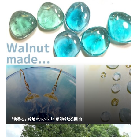
『梅香る』緑地マルシェ in 服部緑地公園 出...