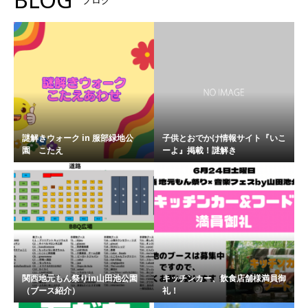
謎解きウォーク in 服部緑地公
子供とおでかけ情報サイト『いこ
園 こたえ
ーよ』掲載！謎解き
関西地元もん祭りin山田池公園
キッチンカー、飲食店舗様満員御
（ブース紹介）
礼！