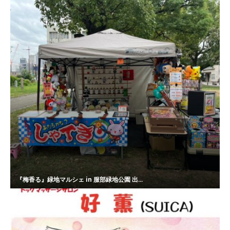
『梅香る』緑地マルシェ in 服部緑地公園 出...