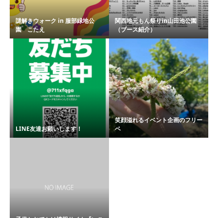
謎解きウォーク in 服部緑地公
関西地元もん祭りin山田池公園
園 こたえ
（ブース紹介）
笑顔溢れるイベント企画のフリー
LINE友達お願いします！
ベ