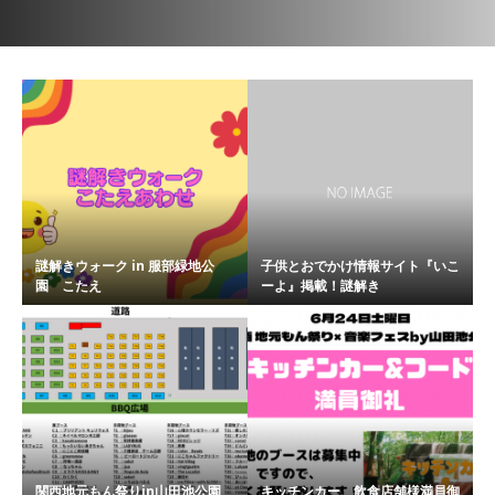
謎解きウォーク in 服部緑地公
子供とおでかけ情報サイト『いこ
園 こたえ
ーよ』掲載！謎解き
関西地元もん祭りin山田池公園
キッチンカー、飲食店舗様満員御