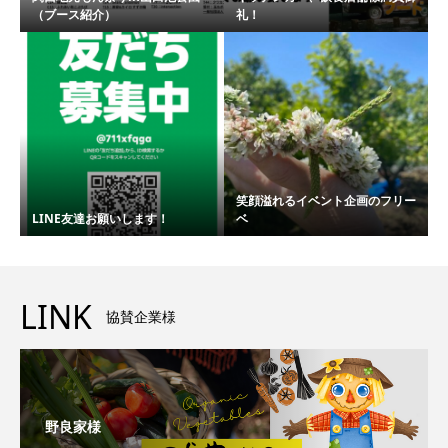
（ブース紹介）
礼！
笑顔溢れるイベント企画のフリー
LINE友達お願いします！
ベ
LINK
協賛企業様
野良家様