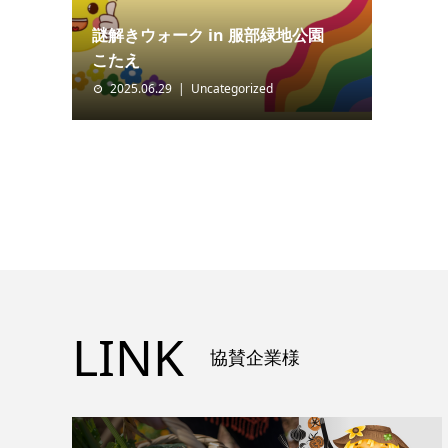
謎解きウォーク in 服部緑地公園
こたえ
2025.06.29
Uncategorized
LINK
協賛企業様