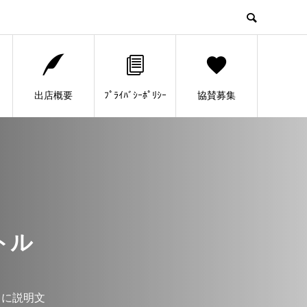
出店概要
ﾌﾟﾗｲﾊﾞｼｰﾎﾟﾘｼｰ
協賛募集
トル
こに説明文